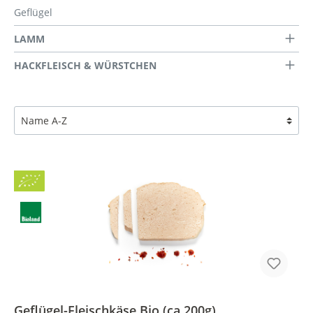
Geflügel
LAMM
HACKFLEISCH & WÜRSTCHEN
Bio
BLa
Geflügel-Fleischkäse Bio (ca.200g)