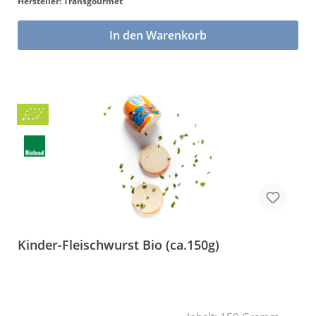
Hersteller: Transgourmet
In den Warenkorb
Bio
BLa
Kinder-Fleischwurst Bio (ca.150g)