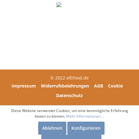
DE-ÖKO-006
Über elbfood
Brauchen Sie Hilfe?
© 2022 elbfood.de
Impressum
Widerrufsbelehrungen
AGB
Cookie
Datenschutz
Diese Website verwendet Cookies, um eine bestmögliche Erfahrung
bieten zu können.
Mehr Informationen ...
Ablehnen
Konfigurieren